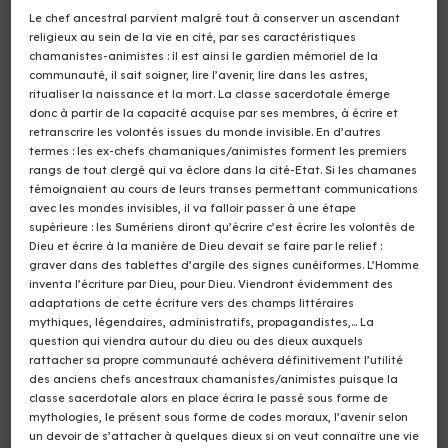
Le chef ancestral parvient malgré tout à conserver un ascendant
religieux au sein de la vie en cité, par ses caractéristiques
chamanistes-animistes : il est ainsi le gardien mémoriel de la
communauté, il sait soigner, lire l’avenir, lire dans les astres,
ritualiser la naissance et la mort. La classe sacerdotale émerge
donc à partir de la capacité acquise par ses membres, à écrire et
retranscrire les volontés issues du monde invisible. En d’autres
termes : les ex-chefs chamaniques/animistes forment les premiers
rangs de tout clergé qui va éclore dans la cité-Etat. Si les chamanes
témoignaient au cours de leurs transes permettant communications
avec les mondes invisibles, il va falloir passer à une étape
supérieure : les Sumériens diront qu’écrire c’est écrire les volontés de
Dieu et écrire à la manière de Dieu devait se faire par le relief :
graver dans des tablettes d’argile des signes cunéiformes. L’Homme
inventa l’écriture par Dieu, pour Dieu. Viendront évidemment des
adaptations de cette écriture vers des champs littéraires
mythiques, légendaires, administratifs, propagandistes,… La
question qui viendra autour du dieu ou des dieux auxquels
rattacher sa propre communauté achèvera définitivement l’utilité
des anciens chefs ancestraux chamanistes/animistes puisque la
classe sacerdotale alors en place écrira le passé sous forme de
mythologies, le présent sous forme de codes moraux, l’avenir selon
un devoir de s’attacher à quelques dieux si on veut connaître une vie