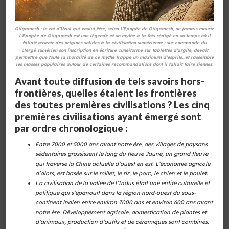
Gilgamesh : le roi d’Uruk qui voulut être, selon L’Epopée de Gilgamesh, ne jamais mourir.
L’Epopée de Gilgamesh est une légende et un mythe à la fois rédigé en un temps où il
fallait asseoir des origines solides à la civilisation sumérienne : sur commande du
clergé sumérien son inscription en écriture cunéiforme sur tablettes d’argile, devait
permettre que toute la moralité de ce mythe frappe un maximum d’esprits…et rassemble
les masses populaires autour de certaines recommandations dont il fallait faire siennes.
Avant toute diffusion de tels savoirs hors-
frontières, quelles étaient les frontières
des toutes premières civilisations ? Les cinq
premières civilisations ayant émergé sont
par ordre chronologique :
Entre 7000 et 5000 ans avant notre ère, des villages de paysans
sédentaires grossissent le long du fleuve Jaune, un grand fleuve
qui traverse la Chine actuelle d’ouest en est. L’économie agricole
d’alors, est basée sur le millet, le riz, le porc, le chien et le poulet.
La civilisation de la vallée de l’Indus était une entité culturelle et
politique qui s’épanouit dans la région nord-
ouest
du sous-
continent indien entre environ 7000
ans
et environ 600 ans avant
notre ère. Développement agricole, domestication de plantes et
d’animaux, production d’outils et de céramiques sont combinés.