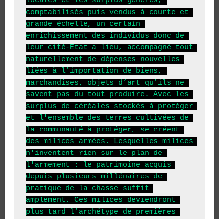
locales et les surplus générés, 
comptabilisés puis vendus à courte et 
grande échelle, un certain 
enrichissement des individus donc de 
leur cité-Etat a lieu, accompagné tout 
naturellement de dépenses nouvelles 
liées à l’importation de biens, 
marchandises, objets d’art qu’ils ne 
savent pas du tout produire. Avec les 
surplus de céréales stockés à protéger 
et l'ensemble des terres cultivées de 
la communauté à protéger, se créent 
des milices armées. Lesquelles milices 
n'inventent rien sur le plan de 
l'armement : le patrimoine acquis 
depuis plusieurs millénaires de 
pratique de la chasse suffit 
amplement. Ces milices deviendront 
plus tard l’archétype de premières 