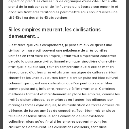
aspect on prend les choses : la vie organique d’une cité-Etat si elle
prend de la puissance et de l’influence qui dépasse son enceinte et
donc ses frontières territoriales peut mettre sous son influence une
cité-Etat ou des cités-Etats voisines.
Si les empires meurent, les civilisations
demeurent…
C’est alors que vous comprendrez, je pense mieux ce qu’est une
civilisation : on y voit souvent une nébuleuse de cités ou villes
unifiées en Etat voire en Empire, il faut tout simplement conserver
de cela la puissance civilisationnelle unique, singulière d’une cité-
Etat quelle qu’elle soit, tout en comprenant que si elle se met en
réseau avec d’autres cités-états une mosaïque de cultures s’étant
cimentées les unes aux autres forme alors un puissant bloc culturel
cohérent qui lui, est une civilisation que l’on peut alors identifier
comme puissante, influente, reconnue à l’international. Certaines
méthodes forment et maintiennent en place les empires, comme les
traités diplomatiques, les mariages en lignées, les alliances par
mariages forcés dynastiques, la mutualisation de forces armées de
défense, de forces armées de conquête… Tout étant mis en place
telle une défense absolue sans condition de leur existence
collective : alors qu’au final si les empires peuvent mourir, les
civilisations demeurent. Les civilisations d’ailleurs, sont aussi