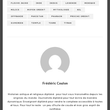
FLEUVE JAUNE
INDE
INDUS
LEGENDE
MEXIQUE
MILICE
MOYEN ORIENT
MYTHOLOGIE
NIL
OFFRANDE
PAKISTAN
PHARAON
PROCHE ORIENT
SUMERIEN
TEMPLE
TIGRE
TYRAN
Frédéric Coulon
Historien antique et religieux diplômé : pour tout vous transmettre depuis les
origines du monde. Journaliste diplômé pour tout écrire de manière
dynamique. Enseignant diplômé pour rendre le complexe accessible à toutes
et tous. Pour tout le reste : un peu d'huile de coude et mon gros esprit de
synthèse.