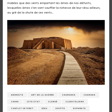
mobiles que des vents emportant les âmes de nos défunts,
lesquelles âmes s’en vont souffler la richesse de leur vécu ailleurs,
au gré de la chute de ces vents…
ANIMISTE
ART DE LA GUERRE
CHAMANES
CHAMANS
CHINE
CITE ETAT
CLERGÉ
CLIENTELISME
CONFLIT INTERET
DIEU
EGYPTE
EUPHRATE