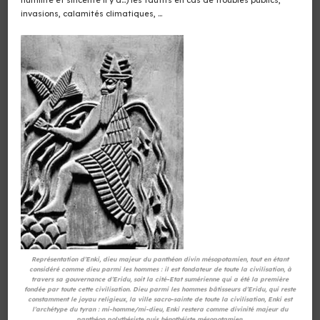
invasions, calamités climatiques, …
Représentation d’Enki, dieu majeur du panthéon divin mésopotamien, tout en étant
considéré comme dieu parmi les hommes : il est fondateur de toute la civilisation, à
travers sa gouvernance d’Eridu, soit la cité-Etat sumérienne qui a été la première
fondée par toute cette civilisation. Dieu parmi les hommes bâtisseurs d’Eridu, qui reste
constamment le joyau religieux, la ville sacro-sainte de toute la civilisation, Enki est
l’archétype du tyran : mi-homme/mi-dieu, Enki restera comme divinité majeur du
panthéon polythésiste puis hénothéiste mésopotamien.