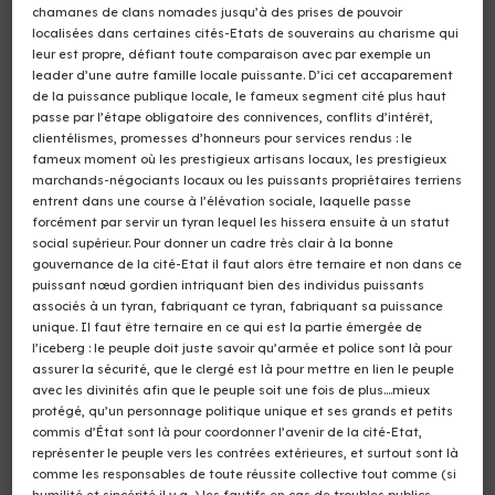
chamanes de clans nomades jusqu’à des prises de pouvoir
localisées dans certaines cités-Etats de souverains au charisme qui
leur est propre, défiant toute comparaison avec par exemple un
leader d’une autre famille locale puissante. D’ici cet accaparement
de la puissance publique locale, le fameux segment cité plus haut
passe par l’étape obligatoire des connivences, conflits d’intérêt,
clientélismes, promesses d’honneurs pour services rendus : le
fameux moment où les prestigieux artisans locaux, les prestigieux
marchands-négociants locaux ou les puissants propriétaires terriens
entrent dans une course à l’élévation sociale, laquelle passe
forcément par servir un tyran lequel les hissera ensuite à un statut
social supérieur. Pour donner un cadre très clair à la bonne
gouvernance de la cité-Etat il faut alors être ternaire et non dans ce
puissant nœud gordien intriquant bien des individus puissants
associés à un tyran, fabriquant ce tyran, fabriquant sa puissance
unique. Il faut être ternaire en ce qui est la partie émergée de
l’iceberg : le peuple doit juste savoir qu’armée et police sont là pour
assurer la sécurité, que le clergé est là pour mettre en lien le peuple
avec les divinités afin que le peuple soit une fois de plus….mieux
protégé, qu’un personnage politique unique et ses grands et petits
commis d’État sont là pour coordonner l’avenir de la cité-Etat,
représenter le peuple vers les contrées extérieures, et surtout sont là
comme les responsables de toute réussite collective tout comme (si
humilité et sincérité il y a…) les fautifs en cas de troubles publics,