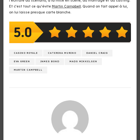
l’écriture du scénario, à la mise en scène, au montage et au casting.
Et c’est tout ce qu’évite
Martin Campbell
. Quand on fait appel à lui,
on lui laisse presque carte blanche.
CASINO ROYALE
CATERINA MURINO
DANIEL CRAIG
EVA GREEN
JAMES BOND
MADS MIKKELSEN
MARTIN CAMPBELL