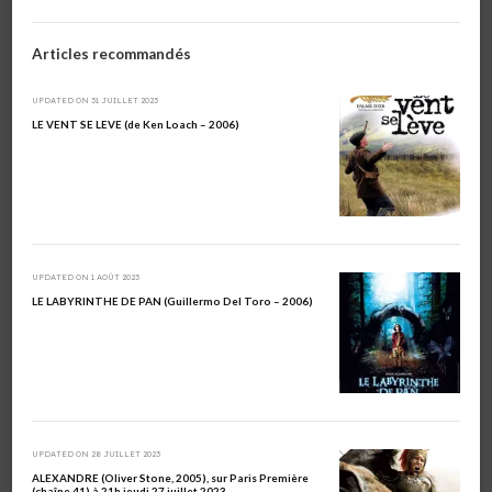
Articles recommandés
UPDATED ON
31 JUILLET 2023
LE VENT SE LEVE (de Ken Loach – 2006)
UPDATED ON
1 AOÛT 2023
LE LABYRINTHE DE PAN (Guillermo Del Toro – 2006)
UPDATED ON
28 JUILLET 2023
ALEXANDRE (Oliver Stone, 2005), sur Paris Première
(chaîne 41) à 21h jeudi 27 juillet 2023