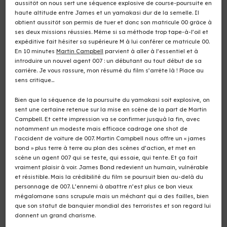
aussitôt on nous sert une séquence explosive de course-poursuite en
haute altitude entre James et un yamakasi dur de la semelle. Il
obtient aussitôt son permis de tuer et donc son matricule 00 grâce à
ses deux missions réussies. Même si sa méthode trop tape-à-l’oil et
expéditive fait hésiter sa supérieure M à lui conférer ce matricule 00.
En 10 minutes
Martin Campbell
parvient à aller à l’essentiel et à
introduire un nouvel agent 007 : un débutant au tout début de sa
carrière. Je vous rassure, mon résumé du film s’arrête là ! Place au
sens critique…
Bien que la séquence de la poursuite du yamakasi soit explosive, on
sent une certaine retenue sur la mise en scène de la part de Martin
Campbell. Et cette impression va se confirmer jusquà la fin, avec
notamment un modeste mais efficace cadrage one shot de
l’accident de voiture de 007. Martin Campbell nous offre un « james
bond » plus terre à terre au plan des scènes d’action, et met en
scène un agent 007 qui se teste, qui essaie, qui tente. Et ça fait
vraiment plaisir à voir. James Bond redevient un humain, vulnérable
et résistible. Mais la crédibilité du film se poursuit bien au-delà du
personnage de 007. L’ennemi à abattre n’est plus ce bon vieux
mégalomane sans scrupule mais un méchant qui a des failles, bien
que son statut de banquier mondial des terroristes et son regard lui
donnent un grand charisme.