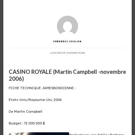
FRÉDÉRIC COULON
SUR
LAISSER UN COMMENTAIRE
CASINO
ROYALE
(MARTIN
CAMPBELL
CASINO ROYALE (Martin Campbell -novembre
-
NOVEMBRE
2006)
2006)
FICHE TECHNIQUE JAMESBONDIENNE :
Etats-Unis/Royaume-Uni, 2006
De Martin Campbell
Budget : 72 000 000 $
Producteurs : les fidèles Barbara