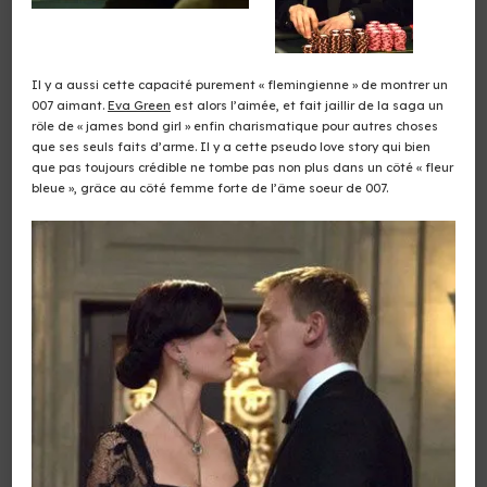
Il y a aussi cette capacité purement « flemingienne » de montrer un
007 aimant.
Eva Green
est alors l’aimée, et fait jaillir de la saga un
rôle de « james bond girl » enfin charismatique pour autres choses
que ses seuls faits d’arme. Il y a cette pseudo love story qui bien
que pas toujours crédible ne tombe pas non plus dans un côté « fleur
bleue », grâce au côté femme forte de l’âme soeur de 007.