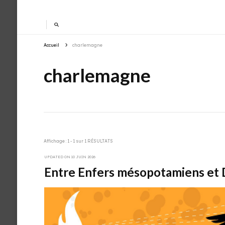
Accueil
charlemagne
charlemagne
Affichage : 1 - 1 sur 1 RÉSULTATS
UPDATED ON
10 JUIN 2026
Entre Enfers mésopotamiens et Dia