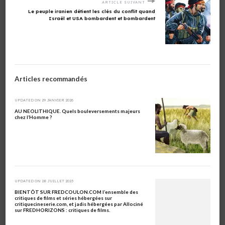
ARTICLE SUIVANT
Le peuple iranien détient les clés du conflit quand
Israël et USA bombardent et bombardent
Articles recommandés
UPDATED ON
29 JANVIER 2026
AU NEOLITHIQUE. Quels bouleversements majeurs
chez l’Homme ?
UPDATED ON
28 JUILLET 2023
BIENTÔT SUR FREDCOULON.COM l’ensemble des
critiques de films et séries hébergées sur
critiquecineserie.com, et jadis hébergées par Allociné
sur FREDHORIZONS : critiques de films.