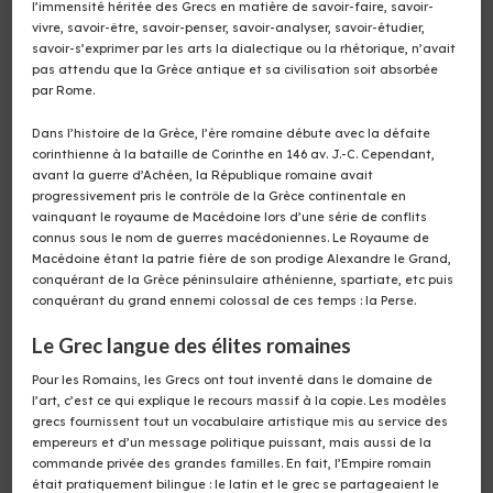
l’immensité héritée des Grecs en matière de savoir-faire, savoir-
vivre, savoir-être, savoir-penser, savoir-analyser, savoir-étudier,
savoir-s’exprimer par les arts la dialectique ou la rhétorique, n’avait
pas attendu que la Grèce antique et sa civilisation soit absorbée
par Rome.
Dans l’histoire de la Grèce, l’ère romaine débute avec la défaite
corinthienne à la bataille de Corinthe en 146 av. J.-C. Cependant,
avant la guerre d’Achéen, la République romaine avait
progressivement pris le contrôle de la Grèce continentale en
vainquant le royaume de Macédoine lors d’une série de conflits
connus sous le nom de guerres macédoniennes. Le Royaume de
Macédoine étant la patrie fière de son prodige Alexandre le Grand,
conquérant de la Grèce péninsulaire athénienne, spartiate, etc puis
conquérant du grand ennemi colossal de ces temps : la Perse.
Le Grec langue des élites romaines
Pour les Romains, les Grecs ont tout inventé dans le domaine de
l’art, c’est ce qui explique le recours massif à la copie. Les modèles
grecs fournissent tout un vocabulaire artistique mis au service des
empereurs et d’un message politique puissant, mais aussi de la
commande privée des grandes familles. En fait, l’Empire romain
était pratiquement bilingue : le latin et le grec se partageaient le