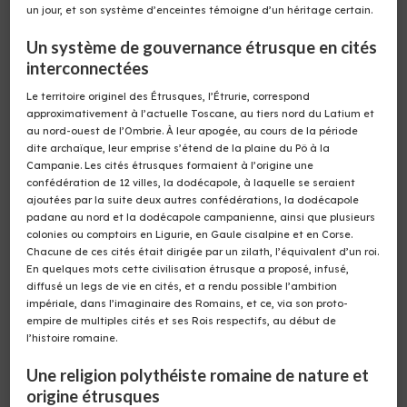
un jour, et son système d’enceintes témoigne d’un héritage certain.
Un système de gouvernance étrusque en cités
interconnectées
Le territoire originel des Étrusques, l’Étrurie, correspond
approximativement à l’actuelle Toscane, au tiers nord du Latium et
au nord-ouest de l’Ombrie. À leur apogée, au cours de la période
dite archaïque, leur emprise s’étend de la plaine du Pô à la
Campanie. Les cités étrusques formaient à l’origine une
confédération de 12 villes, la dodécapole, à laquelle se seraient
ajoutées par la suite deux autres confédérations, la dodécapole
padane au nord et la dodécapole campanienne, ainsi que plusieurs
colonies ou comptoirs en Ligurie, en Gaule cisalpine et en Corse.
Chacune de ces cités était dirigée par un zilath, l’équivalent d’un roi.
En quelques mots cette civilisation étrusque a proposé, infusé,
diffusé un legs de vie en cités, et a rendu possible l’ambition
impériale, dans l’imaginaire des Romains, et ce, via son proto-
empire de multiples cités et ses Rois respectifs, au début de
l’histoire romaine.
Une religion polythéiste romaine de nature et
origine étrusques