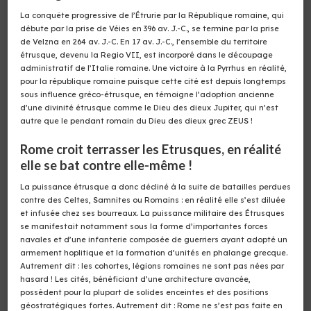
La conquête progressive de l’Étrurie par la République romaine, qui
débute par la prise de Véies en 396 av. J.-C., se termine par la prise
de Velzna en 264 av. J.-C. En 17 av. J.-C., l’ensemble du territoire
étrusque, devenu la Regio VII, est incorporé dans le découpage
administratif de l’Italie romaine. Une victoire à la Pyrrhus en réalité,
pour la république romaine puisque cette cité est depuis longtemps
sous influence gréco-étrusque, en témoigne l’adoption ancienne
d’une divinité étrusque comme le Dieu des dieux Jupiter, qui n’est
autre que le pendant romain du Dieu des dieux grec ZEUS !
Rome croit terrasser les Etrusques, en réalité
elle se bat contre elle-même !
La puissance étrusque a donc décliné à la suite de batailles perdues
contre des Celtes, Samnites ou Romains : en réalité elle s’est diluée
et infusée chez ses bourreaux. La puissance militaire des Étrusques
se manifestait notamment sous la forme d’importantes forces
navales et d’une infanterie composée de guerriers ayant adopté un
armement hoplitique et la formation d’unités en phalange grecque.
Autrement dit : les cohortes, légions romaines ne sont pas nées par
hasard ! Les cités, bénéficiant d’une architecture avancée,
possèdent pour la plupart de solides enceintes et des positions
géostratégiques fortes. Autrement dit : Rome ne s’est pas faite en