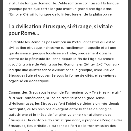
statut de langue dominante. L’élite romaine connaissait la langue
grecque parce que cette langue avait un grand prestige dans
l’Empire. C’était la langue de la littérature et de la philosophie.
La civilisation étrusque, si étrange, si vitale
pour Rome…
En réalité les Romains passent par un Portail ancestral qui est la
civilisation étrusque, richissime culturellement, laquelle était une
quintessence grecque localisée en Italie, précisément dans le
centre de la péninsule italienne depuis la fin de l’âge du bronze
jusqu’à la prise de Velzna par les Romains en 264 av. J.-C. Tout sur-
indique une quintessence civilisationnelle grecque, avec une vie
étrusque régie et gouvernée sous la forme de cités, elles-mêmes
organisé en dodécapole.
Connus des Grecs sous le nom de Tyrrhéniens ou « Tyrsènes », relatif
à la mer Tyrrhénienne, si l’on en croit l’historien grec Denys
d’Halicarnasse, les Étrusques font l’objet de débats animés depuis
l’Antiquité, où les opinions divergent entre la thèse de l’origine
autochtone et la thèse de l’origine lydienne / anatolienne des
Étrusques. Un véritable flou artistique donc, à propos de l’origine des
Etrusques, flou artistique au sens de l’art de la transmission des