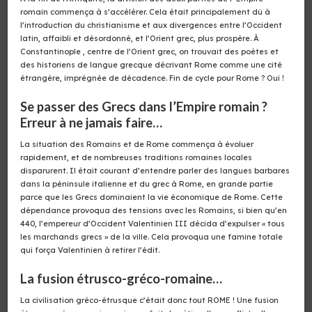
romain commença à s’accélérer. Cela était principalement dû à
l’introduction du christianisme et aux divergences entre l’Occident
latin, affaibli et désordonné, et l’Orient grec, plus prospère. À
Constantinople , centre de l’Orient grec, on trouvait des poètes et
des historiens de langue grecque décrivant Rome comme une cité
étrangère, imprégnée de décadence. Fin de cycle pour Rome ? Oui !
Se passer des Grecs dans l’Empire romain ?
Erreur à ne jamais faire…
La situation des Romains et de Rome commença à évoluer
rapidement, et de nombreuses traditions romaines locales
disparurent. Il était courant d’entendre parler des langues barbares
dans la péninsule italienne et du grec à Rome, en grande partie
parce que les Grecs dominaient la vie économique de Rome. Cette
dépendance provoqua des tensions avec les Romains, si bien qu’en
440, l’empereur d’Occident Valentinien III décida d’expulser « tous
les marchands grecs » de la ville. Cela provoqua une famine totale
qui força Valentinien à retirer l’édit.
La fusion étrusco-gréco-romaine…
La civilisation gréco-étrusque c’était donc tout ROME ! Une fusion