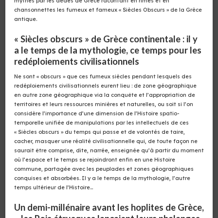
mythes par les aèdes de Grèce racontant en rimes et en
chansonnettes les fumeux et fameux « Siècles Obscurs » de la Grèce
antique.
« Siècles obscurs » de Grèce continentale : il y
a le temps de la mythologie, ce temps pour les
redéploiements civilisationnels
Ne sont « obscurs » que ces fumeux siècles pendant lesquels des
redéploiements civilisationnels eurent lieu : de zone géographique
en autre zone géographique via la conquête et l’appropriation de
territoires et leurs ressources minières et naturelles, ou soit si l’on
considère l’importance d’une dimension de l’Histoire spatio-
temporelle unifiée de manipulations par les intellectuels de ces
« Siècles obscurs » du temps qui passe et de volontés de taire,
cacher, masquer une réalité civilisationnelle qui, de toute façon ne
saurait être comprise, dite, narrée, enseignée qu’à partir du moment
où l’espace et le temps se rejoindront enfin en une Histoire
commune, partagée avec les peuplades et zones géographiques
conquises et absorbées. Il y a le temps de la mythologie, l’autre
temps ultérieur de l’Histoire…
Un demi-millénaire avant les hoplites de Grèce,