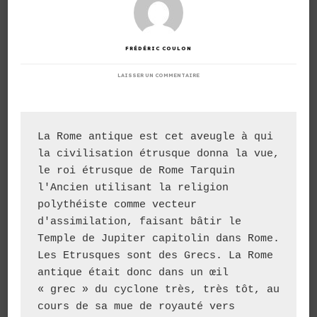
FRÉDÉRIC COULON
SUR
LAISSER UN COMMENTAIRE
EMPIRE
ROMAIN.
UN
EMPIRE
ÉTRUSCO-
GREC
La Rome antique est cet aveugle à qui 
!
la civilisation étrusque donna la vue, 
le roi étrusque de Rome Tarquin 
l'Ancien utilisant la religion 
polythéiste comme vecteur 
d'assimilation, faisant bâtir le 
Temple de Jupiter capitolin dans Rome. 
Les Etrusques sont des Grecs. La Rome 
antique était donc dans un œil 
« grec » du cyclone très, très tôt, au 
cours de sa mue de royauté vers 