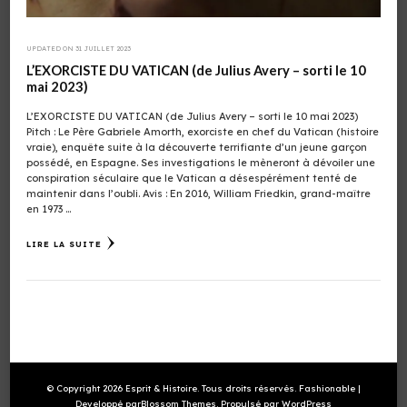
UPDATED ON
31 JUILLET 2023
L’EXORCISTE DU VATICAN (de Julius Avery – sorti le 10
mai 2023)
L’EXORCISTE DU VATICAN (de Julius Avery – sorti le 10 mai 2023)
Pitch : Le Père Gabriele Amorth, exorciste en chef du Vatican (histoire
vraie), enquête suite à la découverte terrifiante d’un jeune garçon
possédé, en Espagne. Ses investigations le mèneront à dévoiler une
conspiration séculaire que le Vatican a désespérément tenté de
maintenir dans l’oubli. Avis : En 2016, William Friedkin, grand-maître
en 1973 …
LIRE LA SUITE
© Copyright 2026
Esprit & Histoire
. Tous droits réservés.
Fashionable |
Developpé par
Blossom Themes
. Propulsé par
WordPress